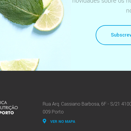
novidades sobre os no
n
Subscrev
Rua Arq. Cassiano Barbosa, 6F - S/21 410
009 Porto
VER NO MAPA