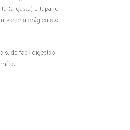
nta (a gosto) e tapar e
om varinha mágica até
is, de fácil digestão
mília.