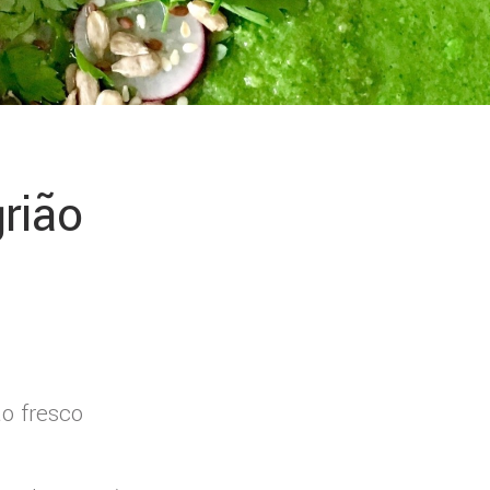
rião
o fresco