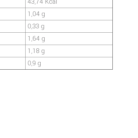
43,74 Kcal
1,04 g
0,33 g
1,64 g
1,18 g
0,9 g