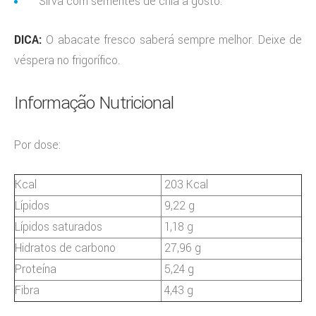
Sirva com sementes de chia a gosto.
DICA:
O abacate fresco saberá sempre melhor. Deixe de
véspera no frigorífico.
Informação Nutricional
Por dose:
Kcal
203 Kcal
Lípidos
9,22 g
Lípidos saturados
1,18 g
Hidratos de carbono
27,96 g
Proteína
5,24 g
Fibra
4,43 g