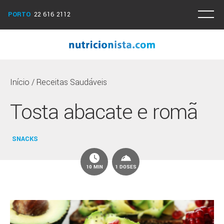
PORTO
22 616 2112
Início
/
Receitas Saudáveis
Tosta abacate e romã
SNACKS
10 MIN
1 DOSES